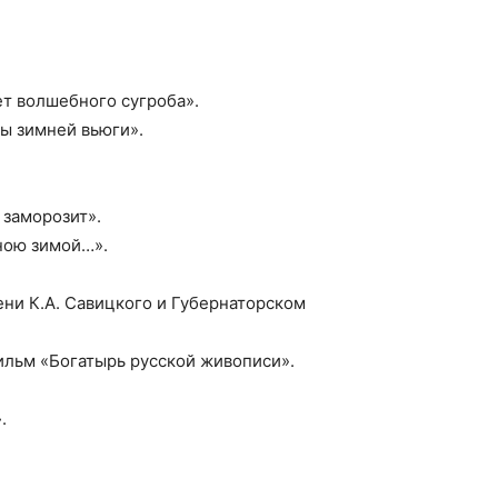
ет волшебного сугроба».
ды зимней вьюги».
 заморозит».
зною зимой…».
ени К.А. Савицкого и Губернаторском
ильм «Богатырь русской живописи».
.