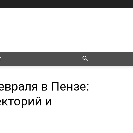
С
евраля в Пензе:
екторий и