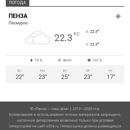
ПОГОДА
ПЕНЗА
Пасмурно
°
22.3
°
C
22.3
°
22.3
74 %
4kmh
100 %
ВС
ПН
ВТ
СР
ЧТ
22
°
23
°
25
°
23
°
17
°
© «Пенза — наш дом» | 2013—2026 год.
Копирование и использование полных материалов запрещено,
частичное цитирование возможно только при условии
гиперссылки на сайт nd58.ru. Гиперссылка должна размещаться