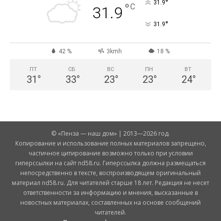
°
31.9
°
C
31.9
°
31.9
42 %
3kmh
18 %
ПТ
СБ
ВС
ПН
ВТ
31
°
33
°
23
°
23
°
24
°
© «Пенза — наш дом» | 2013—2026 год.
Копирование и использование полных материалов запрещено,
частичное цитирование возможно только при условии
гиперссылки на сайт nd58.ru. Гиперссылка должна размещаться
непосредственно в тексте, воспроизводящем оригинальный
материал nd58.ru. Для читателей старше 18 лет. Редакция не несет
ответственности за информацию и мнения, высказанные в
новостных материалах, составленных на основе сообщений
читателей.