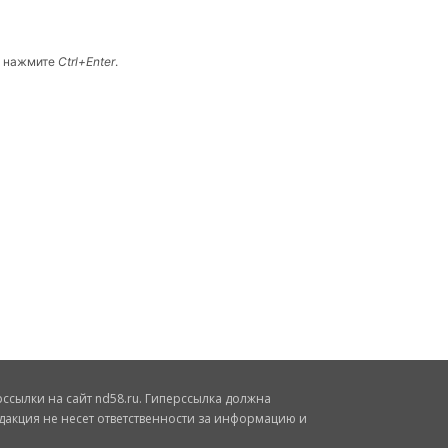
и нажмите
Ctrl+Enter
.
сылки на сайт nd58.ru. Гиперссылка должна
дакция не несет ответственности за информацию и