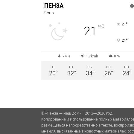
ПЕНЗА
Ясно
°
21
°
C
21
°
21
74 %
1.7kmh
0 %
ЧТ
ПТ
СБ
ВС
ПН
20
°
32
°
34
°
26
°
24
°
© «Пенза — наш дом» | 2013—2026 год.
Копирование и использование полных материалов 
размещаться непосредственно в тексте, воспроизв
мнения, высказанные в новостных материалах, со