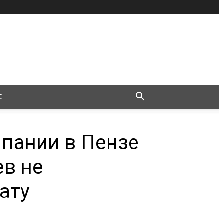
С
мпании в Пензе
ев не
ату