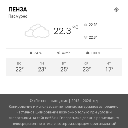
ПЕНЗА
Пасмурно
°
22.3
°
C
22.3
°
22.3
74 %
4kmh
100 %
ВС
ПН
ВТ
СР
ЧТ
22
°
23
°
25
°
23
°
17
°
© «Пенза — наш дом» | 2013—2026 год.
Копирование и использование полных материалов запрещено,
частичное цитирование возможно только при условии
гиперссылки на сайт nd58.ru. Гиперссылка должна размещаться
непосредственно в тексте, воспроизводящем оригинальный