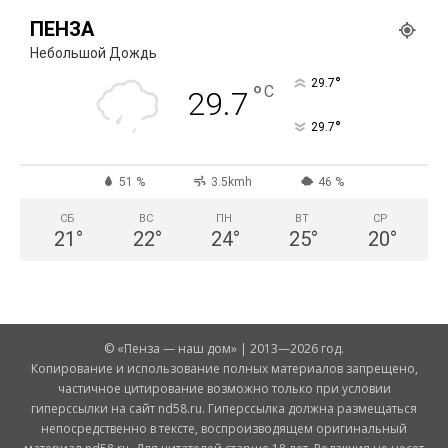
ПЕНЗА
Небольшой Дождь
°
29.7
°
C
29.7
°
29.7
51 %
3.5kmh
46 %
СБ
ВС
ПН
ВТ
СР
21
°
22
°
24
°
25
°
20
°
© «Пенза — наш дом» | 2013—2026 год.
Копирование и использование полных материалов запрещено,
частичное цитирование возможно только при условии
гиперссылки на сайт nd58.ru. Гиперссылка должна размещаться
непосредственно в тексте, воспроизводящем оригинальный