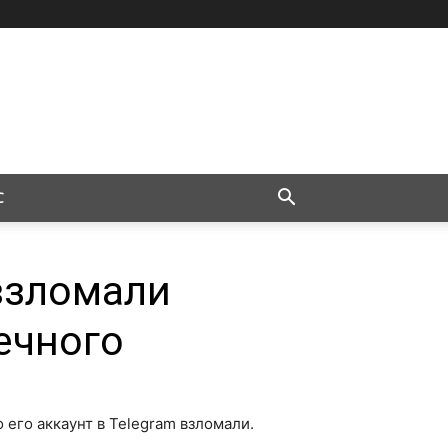
С
взломали
ечного
 его аккаунт в Telegram взломали.