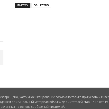
ВЫПУСК
ОБЩЕСТВО
запрещено, частичное цитирование возможно только при условии гиперс
одящем оригинальный материал nd58.ru. Для читателей старше 18 лет. Ре
ставленных на основе сообщений читателей.