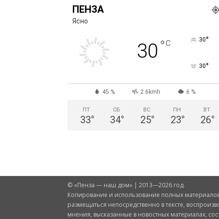
ПЕНЗА
Ясно
°
30
°
C
30
°
30
45 %
2.6kmh
6 %
ПТ
СБ
ВС
ПН
ВТ
33
°
34
°
25
°
23
°
26
°
© «Пенза — наш дом» | 2013—2026 год.
Копирование и использование полных материалов 
размещаться непосредственно в тексте, воспроизв
мнения, высказанные в новостных материалах, со