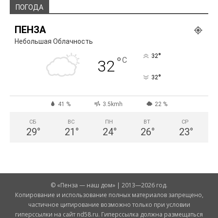
ПОГОДА
ПЕНЗА
Небольшая Облачность
°
32
°
C
32
°
32
41 %
3.5kmh
22 %
СБ
ВС
ПН
ВТ
СР
29
°
21
°
24
°
26
°
23
°
© «Пенза — наш дом» | 2013—2026 год.
Копирование и использование полных материалов запрещено,
частичное цитирование возможно только при условии
гиперссылки на сайт nd58.ru. Гиперссылка должна размещаться