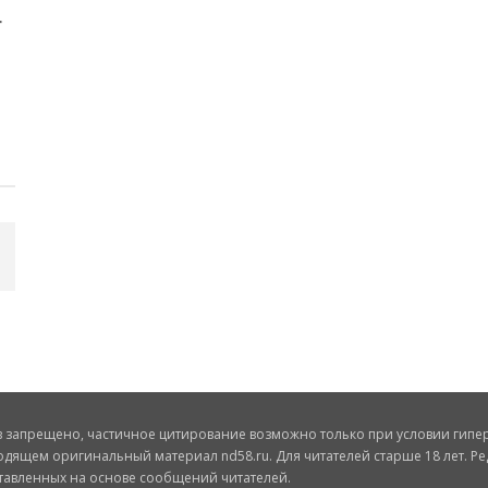
запрещено, частичное цитирование возможно только при условии гиперс
одящем оригинальный материал nd58.ru. Для читателей старше 18 лет. Ре
ставленных на основе сообщений читателей.