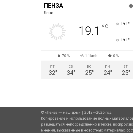
ПЕНЗА
Ясно
°
19.1
°
C
19.1
°
19.1
70 %
1.1kmh
0 %
ПТ
СБ
ВС
ПН
ВТ
32
°
34
°
25
°
24
°
25
°
© «Пенза — наш дом» | 2013—2026 год.
Копирование и использование полных материалов 
размещаться непосредственно в тексте, воспроизв
мнения, высказанные в новостных материалах, со