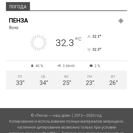
ПОГОДА
ПЕНЗА
Ясно
°
32.3
°
C
32.3
°
32.3
40 %
3.6kmh
2 %
ПТ
СБ
ВС
ПН
ВТ
33
°
34
°
25
°
23
°
26
°
© «Пенза — наш дом» | 2013—2026 год.
Копирование и использование полных материалов запрещено,
частичное цитирование возможно только при условии