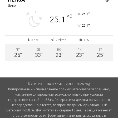
Ясно
°
25.1
°
C
25.1
°
25.1
67 %
2.2kmh
1 %
ПТ
СБ
ВС
ПН
ВТ
25
°
33
°
23
°
23
°
25
°
© «Пенза — наш дом» | 2013—2026 год.
Копирование и использование полных материалов запрещено,
частичное цитирование возможно только при условии
гиперссылки на сайт nd58.ru. Гиперссылка должна размещаться
непосредственно в тексте, воспроизводящем оригинальный
материал nd58.ru. Для читателей старше 18 лет. Редакция не несет
ответственности за информацию и мнения, высказанные в