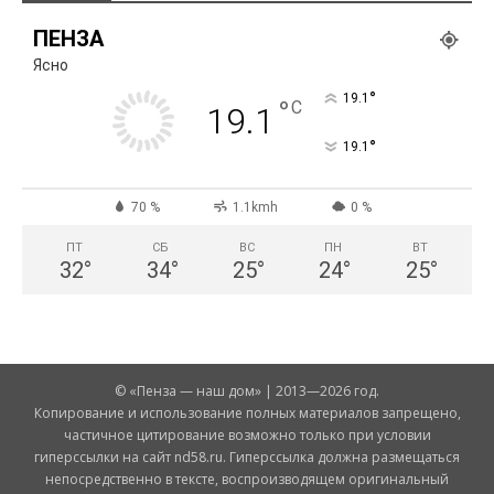
ПЕНЗА
Ясно
°
19.1
°
C
19.1
°
19.1
70 %
1.1kmh
0 %
ПТ
СБ
ВС
ПН
ВТ
32
°
34
°
25
°
24
°
25
°
© «Пенза — наш дом» | 2013—2026 год.
Копирование и использование полных материалов запрещено,
частичное цитирование возможно только при условии
гиперссылки на сайт nd58.ru. Гиперссылка должна размещаться
непосредственно в тексте, воспроизводящем оригинальный