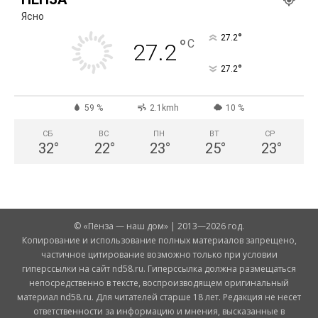
Ясно
°
27.2
°
C
27.2
°
27.2
59 %
2.1kmh
10 %
СБ
ВС
ПН
ВТ
СР
32
°
22
°
23
°
25
°
23
°
© «Пенза — наш дом» | 2013—2026 год.
Копирование и использование полных материалов запрещено,
частичное цитирование возможно только при условии
гиперссылки на сайт nd58.ru. Гиперссылка должна размещаться
непосредственно в тексте, воспроизводящем оригинальный
материал nd58.ru. Для читателей старше 18 лет. Редакция не несет
ответственности за информацию и мнения, высказанные в