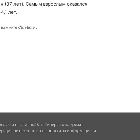
н (37 лет). Самым взрослым оказался
,1 лет.
и нажмите
Ctrl+Enter
.
сылки на сайт nd58.ru. Гиперссылка должна
дакция не несет ответственности за информацию и