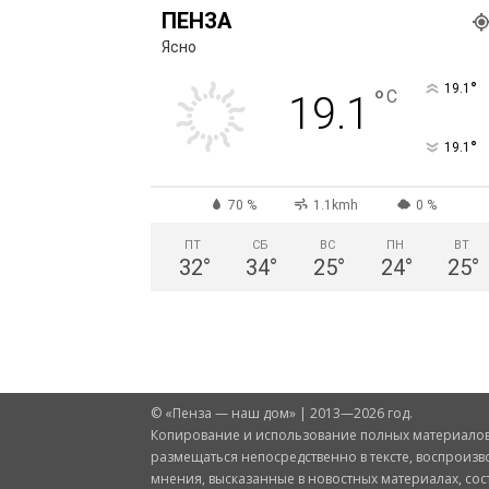
ПЕНЗА
Ясно
°
19.1
°
C
19.1
°
19.1
70 %
1.1kmh
0 %
ПТ
СБ
ВС
ПН
ВТ
32
°
34
°
25
°
24
°
25
°
© «Пенза — наш дом» | 2013—2026 год.
Копирование и использование полных материалов 
размещаться непосредственно в тексте, воспроизв
мнения, высказанные в новостных материалах, со