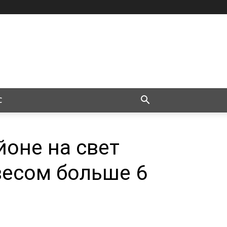
С
йоне на свет
весом больше 6