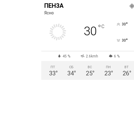
ПЕНЗА
Ясно
°
30
°
C
30
°
30
45 %
2.6kmh
6 %
ПТ
СБ
ВС
ПН
ВТ
33
°
34
°
25
°
23
°
26
°