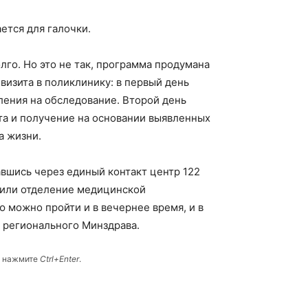
ется для галочки.
лго. Но это не так, программа продумана
визита в поликлинику: в первый день
ления на обследование. Второй день
та и получение на основании выявленных
а жизни.
вшись через единый контакт центр 122
т или отделение медицинской
 можно пройти и в вечернее время, и в
а регионального Минздрава.
и нажмите
Ctrl+Enter
.