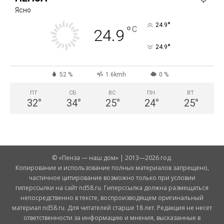
Ясно
°
24.9
°
C
24.9
°
24.9
52 %
1.6kmh
0 %
ПТ
СБ
ВС
ПН
ВТ
32
°
34
°
25
°
24
°
25
°
© «Пенза — наш дом» | 2013—2026 год.
Копирование и использование полных материалов запрещено,
частичное цитирование возможно только при условии
гиперссылки на сайт nd58.ru. Гиперссылка должна размещаться
непосредственно в тексте, воспроизводящем оригинальный
материал nd58.ru. Для читателей старше 18 лет. Редакция не несет
ответственности за информацию и мнения, высказанные в