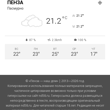
ПЕНЗА
Пасмурно
°
21.2
°
C
21.2
°
21.2
87 %
2.3kmh
100 %
ВС
ПН
ВТ
СР
ЧТ
22
°
23
°
25
°
23
°
17
°
© «Пенза — наш дом» | 2013—2026 год.
Копирование и использование полных материалов запрещено,
частичное цитирование возможно только при условии
гиперссылки на сайт nd58.ru. Гиперссылка должна размещаться
непосредственно в тексте, воспроизводящем оригинальный
материал nd58.ru. Для читателей старше 18 лет. Редакция не несет