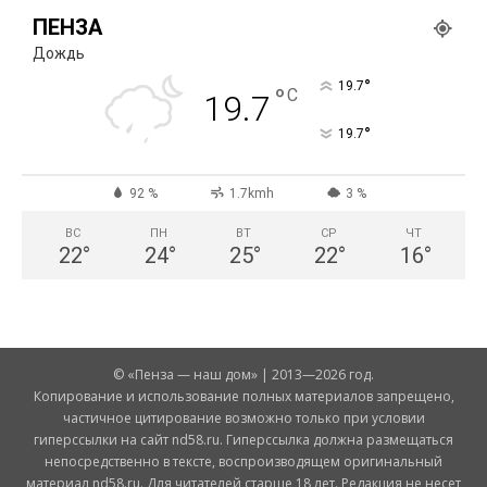
ПЕНЗА
Дождь
°
19.7
°
C
19.7
°
19.7
92 %
1.7kmh
3 %
ВС
ПН
ВТ
СР
ЧТ
22
°
24
°
25
°
22
°
16
°
© «Пенза — наш дом» | 2013—2026 год.
Копирование и использование полных материалов запрещено,
частичное цитирование возможно только при условии
гиперссылки на сайт nd58.ru. Гиперссылка должна размещаться
непосредственно в тексте, воспроизводящем оригинальный
материал nd58.ru. Для читателей старше 18 лет. Редакция не несет