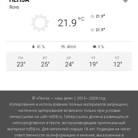
Ясно
°
21.9
°
C
21.9
°
21.9
41 %
4kmh
0 %
ПН
ВТ
СР
ЧТ
ПТ
23
°
25
°
24
°
19
°
12
°
© «Пенза — наш дом» | 2013—2026 год.
Копирование и использование полных материалов запрещено,
частичное цитирование возможно только при условии
гиперссылки на сайт nd58.ru. Гиперссылка должна размещаться
непосредственно в тексте, воспроизводящем оригинальный
материал nd58.ru. Для читателей старше 18 лет. Редакция не несет
ответственности за информацию и мнения, высказанные в