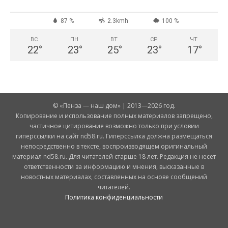
87 %
2.3kmh
100 %
ВС
ПН
ВТ
СР
ЧТ
22
°
23
°
25
°
23
°
17
°
© «Пенза — наш дом» | 2013—2026 год.
Копирование и использование полных материалов запрещено,
частичное цитирование возможно только при условии
гиперссылки на сайт nd58.ru. Гиперссылка должна размещаться
непосредственно в тексте, воспроизводящем оригинальный
материал nd58.ru. Для читателей старше 18 лет. Редакция не несет
ответственности за информацию и мнения, высказанные в
новостных материалах, составленных на основе сообщений
читателей.
Политика конфиденциальности