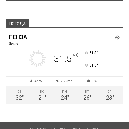
ПОГОДА
ПЕНЗА
Ясно
°
31.5
°
C
31.5
°
31.5
47 %
2.7kmh
5 %
СБ
ВС
ПН
ВТ
СР
32
°
21
°
24
°
26
°
23
°