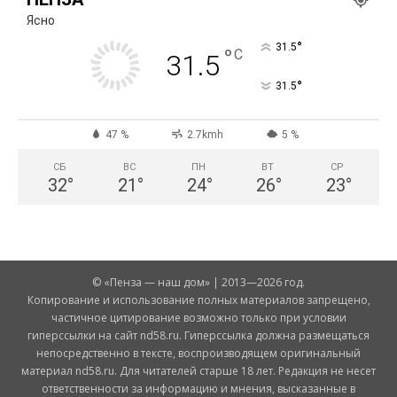
Ясно
°
31.5
°
C
31.5
°
31.5
47 %
2.7kmh
5 %
СБ
ВС
ПН
ВТ
СР
32
°
21
°
24
°
26
°
23
°
© «Пенза — наш дом» | 2013—2026 год.
Копирование и использование полных материалов запрещено,
частичное цитирование возможно только при условии
гиперссылки на сайт nd58.ru. Гиперссылка должна размещаться
непосредственно в тексте, воспроизводящем оригинальный
материал nd58.ru. Для читателей старше 18 лет. Редакция не несет
ответственности за информацию и мнения, высказанные в