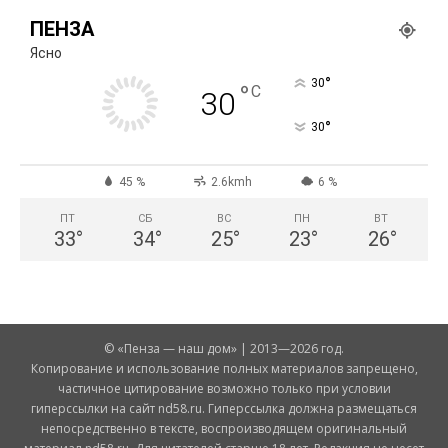
ПЕНЗА
Ясно
°
30
°
C
30
°
30
45 %
2.6kmh
6 %
ПТ
СБ
ВС
ПН
ВТ
33
°
34
°
25
°
23
°
26
°
© «Пенза — наш дом» | 2013—2026 год.
Копирование и использование полных материалов запрещено,
частичное цитирование возможно только при условии
гиперссылки на сайт nd58.ru. Гиперссылка должна размещаться
непосредственно в тексте, воспроизводящем оригинальный