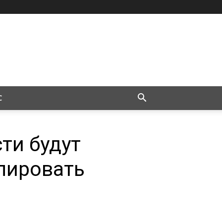
С
ти будут
лировать