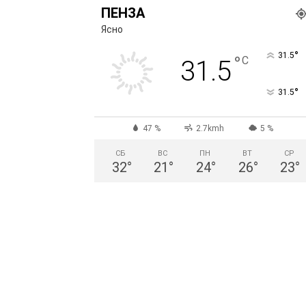
ПЕНЗА
Ясно
°
31.5
°
C
31.5
°
31.5
47 %
2.7kmh
5 %
СБ
ВС
ПН
ВТ
СР
32
°
21
°
24
°
26
°
23
°