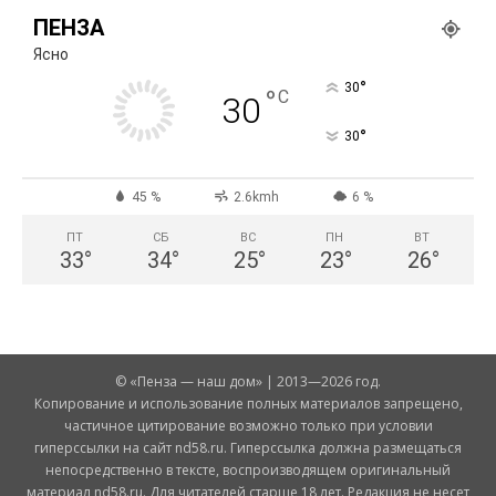
ПЕНЗА
Ясно
°
30
°
C
30
°
30
45 %
2.6kmh
6 %
ПТ
СБ
ВС
ПН
ВТ
33
°
34
°
25
°
23
°
26
°
© «Пенза — наш дом» | 2013—2026 год.
Копирование и использование полных материалов запрещено,
частичное цитирование возможно только при условии
гиперссылки на сайт nd58.ru. Гиперссылка должна размещаться
непосредственно в тексте, воспроизводящем оригинальный
материал nd58.ru. Для читателей старше 18 лет. Редакция не несет