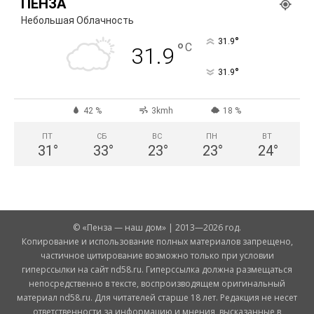
ПЕНЗА
Небольшая Облачность
°
31.9
°
C
31.9
°
31.9
42 %
3kmh
18 %
ПТ
СБ
ВС
ПН
ВТ
31
°
33
°
23
°
23
°
24
°
© «Пенза — наш дом» | 2013—2026 год.
Копирование и использование полных материалов запрещено,
частичное цитирование возможно только при условии
гиперссылки на сайт nd58.ru. Гиперссылка должна размещаться
непосредственно в тексте, воспроизводящем оригинальный
материал nd58.ru. Для читателей старше 18 лет. Редакция не несет
ответственности за информацию и мнения, высказанные в