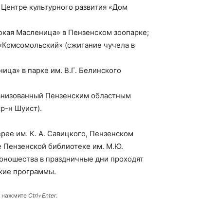
 в Центре культурного развития «Дом
ирокая Масленица» в Пензенском зоопарке;
 «Комсомольский» (сжигание чучела в
ница» в парке им. В.Г. Белинского
организованный Пензенским областным
р-н Шуист).
рее им. К. А. Савицкого, Пензенском
е Пензенской библиотеке им. М.Ю.
юношества в праздничные дни проходят
кие программы.
и нажмите
Ctrl+Enter
.