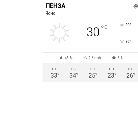
ПЕНЗА
Ясно
°
30
°
C
30
°
30
45 %
2.6kmh
6 %
ПТ
СБ
ВС
ПН
ВТ
33
°
34
°
25
°
23
°
26
°