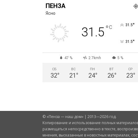
ПЕНЗА
Ясно
°
31.5
°
C
31.5
°
31.5
47 %
2.7kmh
5 %
СБ
ВС
ПН
ВТ
СР
32
°
21
°
24
°
26
°
23
°
© «Пенза — наш дом» | 2013—2026 год.
Копирование и использование полных материалов 
размещаться непосредственно в тексте, воспроизв
мнения, высказанные в новостных материалах, со