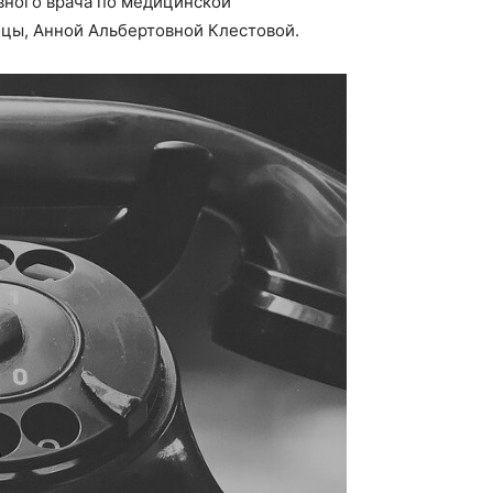
вного врача по медицинской
ицы, Анной Альбертовной Клестовой.