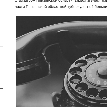
фтизиатром Пензенской области, заместителем гла
части Пензенской областной туберкулезной больн