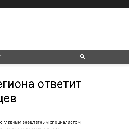
С
егиона ответит
цев
я» с главным внештатным специалистом-