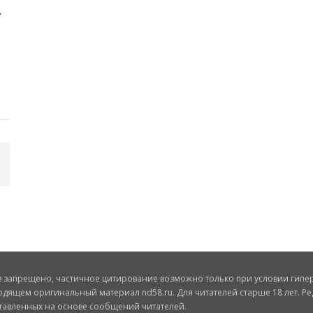
запрещено, частичное цитирование возможно только при условии гиперс
одящем оригинальный материал nd58.ru. Для читателей старше 18 лет. Ре
ставленных на основе сообщений читателей.