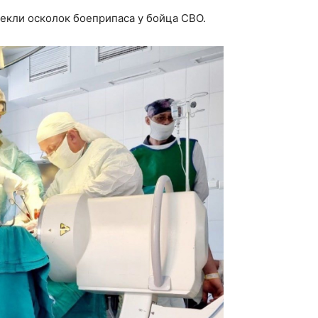
екли осколок боеприпаса у бойца СВО.