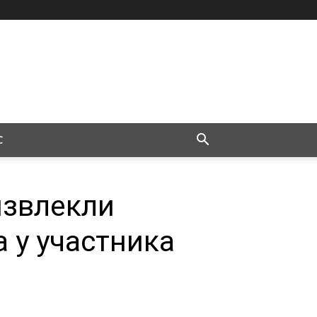
С
извлекли
 у участника