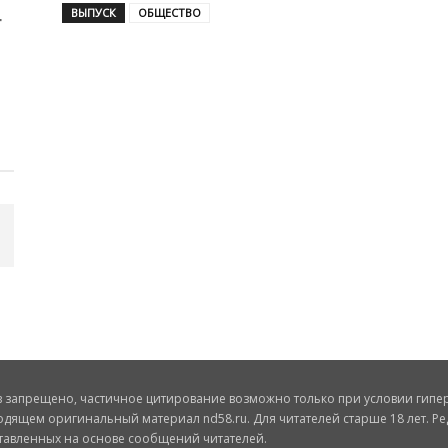
ВЫПУСК
ОБЩЕСТВО
запрещено, частичное цитирование возможно только при условии гиперс
одящем оригинальный материал nd58.ru. Для читателей старше 18 лет. Ре
ставленных на основе сообщений читателей.