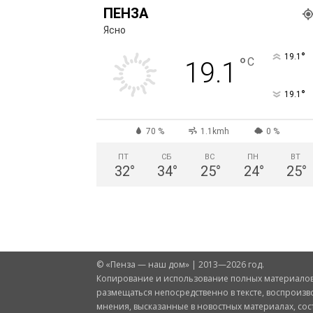
ПЕНЗА
Ясно
°
19.1
°
C
19.1
°
19.1
70 %
1.1kmh
0 %
ПТ
СБ
ВС
ПН
ВТ
32
°
34
°
25
°
24
°
25
°
© «Пенза — наш дом» | 2013—2026 год.
Копирование и использование полных материалов 
размещаться непосредственно в тексте, воспроизв
мнения, высказанные в новостных материалах, со