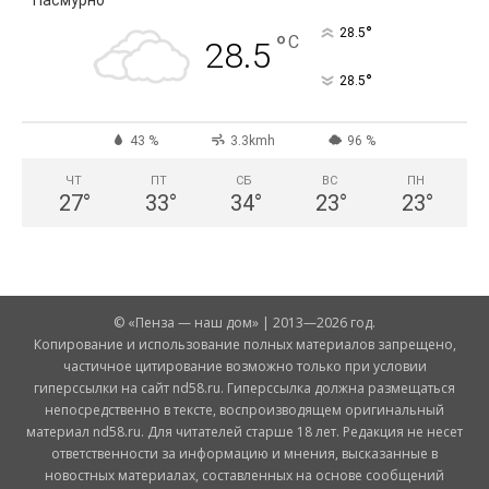
Пасмурно
°
28.5
°
C
28.5
°
28.5
43 %
3.3kmh
96 %
ЧТ
ПТ
СБ
ВС
ПН
27
°
33
°
34
°
23
°
23
°
© «Пенза — наш дом» | 2013—2026 год.
Копирование и использование полных материалов запрещено,
частичное цитирование возможно только при условии
гиперссылки на сайт nd58.ru. Гиперссылка должна размещаться
непосредственно в тексте, воспроизводящем оригинальный
материал nd58.ru. Для читателей старше 18 лет. Редакция не несет
ответственности за информацию и мнения, высказанные в
новостных материалах, составленных на основе сообщений