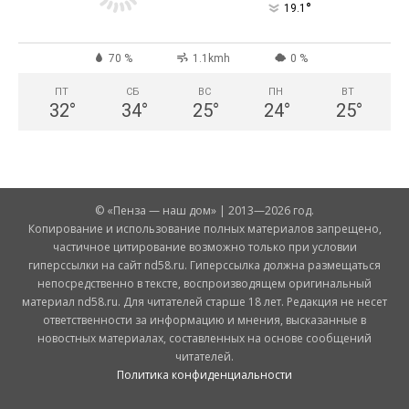
°
19.1
70 %
1.1kmh
0 %
ПТ
СБ
ВС
ПН
ВТ
32
°
34
°
25
°
24
°
25
°
© «Пенза — наш дом» | 2013—2026 год.
Копирование и использование полных материалов запрещено,
частичное цитирование возможно только при условии
гиперссылки на сайт nd58.ru. Гиперссылка должна размещаться
непосредственно в тексте, воспроизводящем оригинальный
материал nd58.ru. Для читателей старше 18 лет. Редакция не несет
ответственности за информацию и мнения, высказанные в
новостных материалах, составленных на основе сообщений
читателей.
Политика конфиденциальности