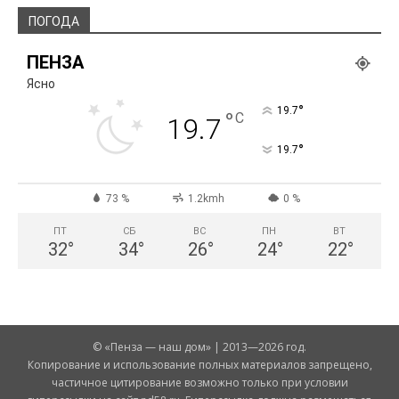
ПОГОДА
ПЕНЗА
Ясно
°
19.7
°
C
19.7
°
19.7
73 %
1.2kmh
0 %
ПТ
СБ
ВС
ПН
ВТ
32
°
34
°
26
°
24
°
22
°
© «Пенза — наш дом» | 2013—2026 год.
Копирование и использование полных материалов запрещено,
частичное цитирование возможно только при условии