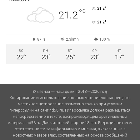
°
21.2
°
C
21.2
°
21.2
87 %
2.3kmh
100 %
ВС
ПН
ВТ
СР
ЧТ
22
°
23
°
25
°
23
°
17
°
© «Пенза — наш дом» | 2013—2026 год.
Копирование и использование полных материалов запрещено,
частичное цитирование возможно только при условии
гиперссылки на сайт nd58.ru. Гиперссылка должна размещаться
непосредственно в тексте, воспроизводящем оригинальный
материал nd58.ru. Для читателей старше 18 лет. Редакция не несет
ответственности за информацию и мнения, высказанные в
новостных материалах, составленных на основе сообщений