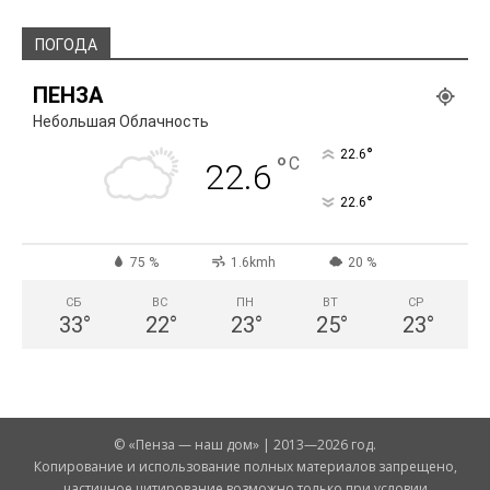
ПОГОДА
ПЕНЗА
Небольшая Облачность
°
22.6
°
C
22.6
°
22.6
75 %
1.6kmh
20 %
СБ
ВС
ПН
ВТ
СР
33
°
22
°
23
°
25
°
23
°
© «Пенза — наш дом» | 2013—2026 год.
Копирование и использование полных материалов запрещено,
частичное цитирование возможно только при условии