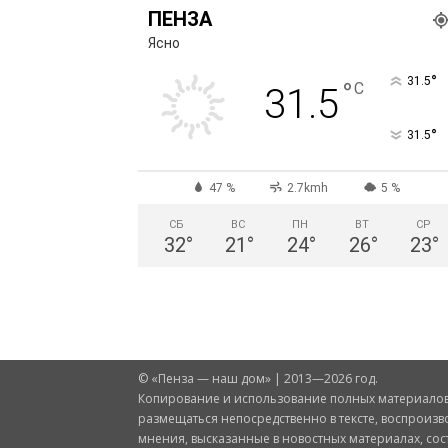
ПЕНЗА
Ясно
°
31.5
°
C
31.5
°
31.5
47 %
2.7kmh
5 %
СБ
ВС
ПН
ВТ
СР
32
°
21
°
24
°
26
°
23
°
© «Пенза — наш дом» | 2013—2026 год.
Копирование и использование полных материалов 
размещаться непосредственно в тексте, воспроизв
мнения, высказанные в новостных материалах, со