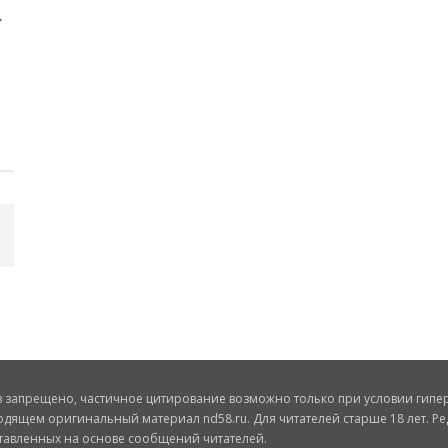
запрещено, частичное цитирование возможно только при условии гиперс
одящем оригинальный материал nd58.ru. Для читателей старше 18 лет. Ре
ставленных на основе сообщений читателей.