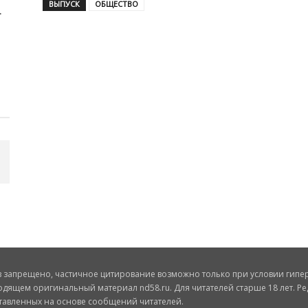
ВЫПУСК
ОБЩЕСТВО
запрещено, частичное цитирование возможно только при условии гиперс
одящем оригинальный материал nd58.ru. Для читателей старше 18 лет. Ре
ставленных на основе сообщений читателей.