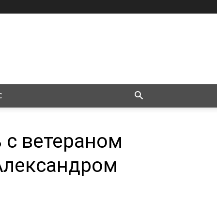
С
 с ветераном
Александром