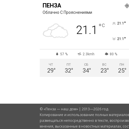
ПЕНЗА
Облачно С Прояснениями
°
21.1
°
C
21.1
°
21.1
57 %
2.3kmh
80 %
ЧТ
ПТ
СБ
ВС
ПН
29
°
32
°
34
°
23
°
25
°
© «Пенза — наш дом» | 2013—2026 год.
Копирование и использование полных материалов 
размещаться непосредственно в тексте, воспроизв
мнения, высказанные в новостных материалах, со