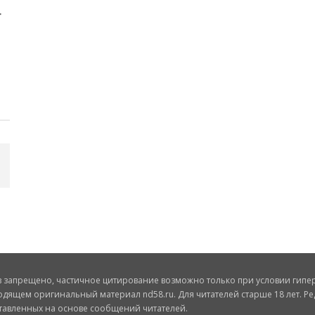
запрещено, частичное цитирование возможно только при условии гиперс
одящем оригинальный материал nd58.ru. Для читателей старше 18 лет. Ре
ставленных на основе сообщений читателей.