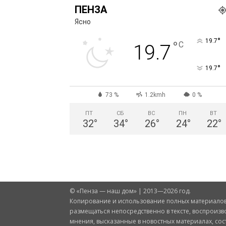
ПЕНЗА
Ясно
°
19.7
°
C
19.7
°
19.7
73 %
1.2kmh
0 %
ПТ
СБ
ВС
ПН
ВТ
32
°
34
°
26
°
24
°
22
°
© «Пенза — наш дом» | 2013—2026 год.
Копирование и использование полных материалов 
размещаться непосредственно в тексте, воспроизв
мнения, высказанные в новостных материалах, со