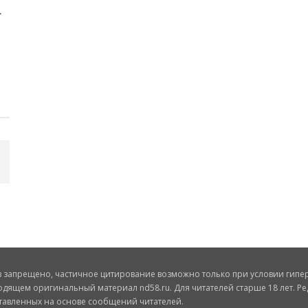
запрещено, частичное цитирование возможно только при условии гиперс
одящем оригинальный материал nd58.ru. Для читателей старше 18 лет. Ре
ставленных на основе сообщений читателей.