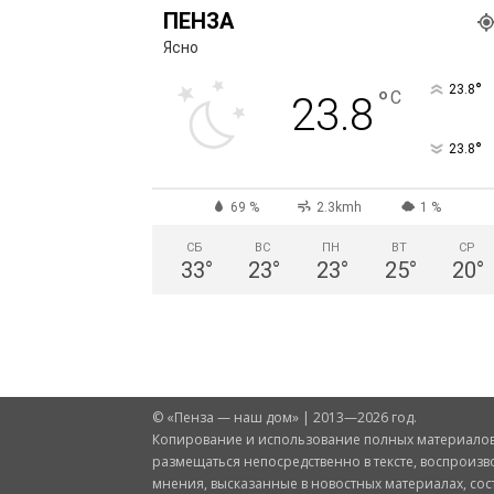
ПЕНЗА
Ясно
°
23.8
°
C
23.8
°
23.8
69 %
2.3kmh
1 %
СБ
ВС
ПН
ВТ
СР
33
°
23
°
23
°
25
°
20
°
© «Пенза — наш дом» | 2013—2026 год.
Копирование и использование полных материалов 
размещаться непосредственно в тексте, воспроизв
мнения, высказанные в новостных материалах, со