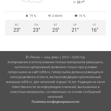
°
22.1
79 %
0.6kmh
76 %
ВС
ПН
ВТ
СР
ЧТ
23
°
23
°
25
°
21
°
16
°
© «Пенза — наш дом» | 2013—2026 год.
Копирование и использование полных материалов запрещено,
частичное цитирование возможно только при условии
гиперссылки на сайт nd58.ru. Гиперссылка должна размещаться
непосредственно в тексте, воспроизводящем оригинальный
материал nd58.ru. Для читателей старше 18 лет. Редакция не несет
ответственности за информацию и мнения, высказанные в
новостных материалах, составленных на основе сообщений
читателей.
Политика конфиденциальности