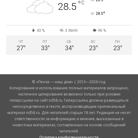
°
°
C
28.5
°
28.5
43 %
3.3kmh
96 %
ЧТ
ПТ
СБ
ВС
ПН
27
°
33
°
34
°
23
°
23
°
© «Пенза — наш дом» | 2013—2026 год.
Копирование и использование полных материалов запрещено,
частичное цитирование возможно только при условии
гиперссылки на сайт nd58.ru. Гиперссылка должна размещаться
непосредственно в тексте, воспроизводящем оригинальный
материал nd58.ru. Для читателей старше 18 лет. Редакция не несет
ответственности за информацию и мнения, высказанные в
новостных материалах, составленных на основе сообщений
читателей.
Политика конфиденциальности