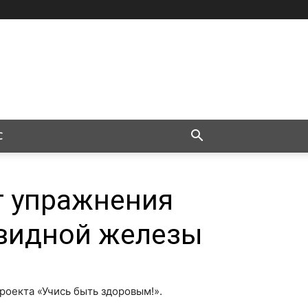
С
т упражнения
видной железы
роекта «Учись быть здоровым!».