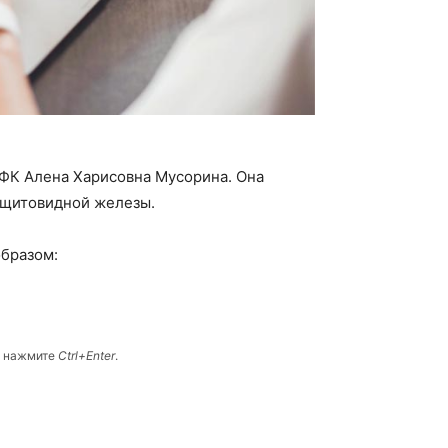
ФК Алена Харисовна Мусорина. Она
я щитовидной железы.
бразом:
и нажмите
Ctrl+Enter
.