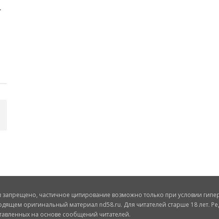
запрещено, частичное цитирование возможно только при условии гиперс
одящем оригинальный материал nd58.ru. Для читателей старше 18 лет. Ре
ставленных на основе сообщений читателей.