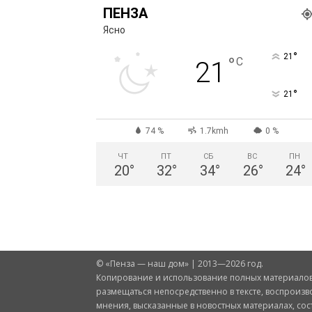
ПЕНЗА
Ясно
°
21
°
C
21
°
21
74 %
1.7kmh
0 %
ЧТ
ПТ
СБ
ВС
ПН
20
°
32
°
34
°
26
°
24
°
© «Пенза — наш дом» | 2013—2026 год.
Копирование и использование полных материалов 
размещаться непосредственно в тексте, воспроизв
мнения, высказанные в новостных материалах, со