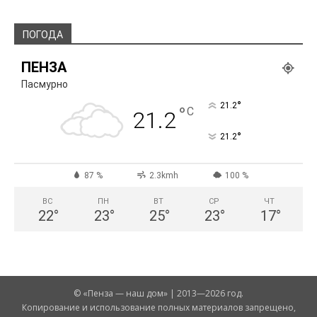
ПОГОДА
ПЕНЗА
Пасмурно
°
21.2
°
C
21.2
°
21.2
87 %
2.3kmh
100 %
ВС
ПН
ВТ
СР
ЧТ
22
°
23
°
25
°
23
°
17
°
© «Пенза — наш дом» | 2013—2026 год.
Копирование и использование полных материалов запрещено,