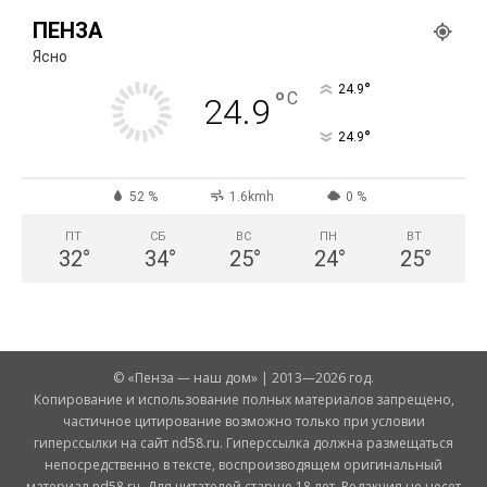
ПЕНЗА
Ясно
°
24.9
°
C
24.9
°
24.9
52 %
1.6kmh
0 %
ПТ
СБ
ВС
ПН
ВТ
32
°
34
°
25
°
24
°
25
°
© «Пенза — наш дом» | 2013—2026 год.
Копирование и использование полных материалов запрещено,
частичное цитирование возможно только при условии
гиперссылки на сайт nd58.ru. Гиперссылка должна размещаться
непосредственно в тексте, воспроизводящем оригинальный
материал nd58.ru. Для читателей старше 18 лет. Редакция не несет