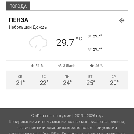
ПОГОДА
ПЕНЗА
Небольшой Дождь
°
29.7
°
C
29.7
°
29.7
51 %
3.5kmh
46 %
СБ
ВС
ПН
ВТ
СР
21
°
22
°
24
°
25
°
20
°
© «Пенза — наш дом» | 2013—2026 год.
Копирование и использование полных материалов запрещено,
частичное цитирование возможно только при условии
гиперссылки на сайт nd58.ru. Гиперссылка должна размещаться