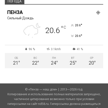
ПОГОДА
ПЕНЗА
Сильный Дождь
°
20.6
°
C
20.6
°
20.6
96 %
3.1kmh
41 %
СБ
ВС
ПН
ВТ
СР
21
°
22
°
24
°
25
°
20
°
© «Пенза — наш дом» | 2013—2026 год.
Копирование и использование полных материалов запрещено,
частичное цитирование возможно только при условии
гиперссылки на сайт nd58.ru. Гиперссылка должна размещаться