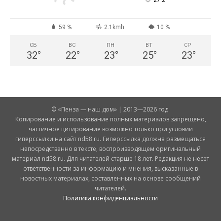
°
27.2
59 %
2.1kmh
10 %
СБ
ВС
ПН
ВТ
СР
32
°
22
°
23
°
25
°
23
°
© «Пенза — наш дом» | 2013—2026 год.
Копирование и использование полных материалов запрещено,
частичное цитирование возможно только при условии
гиперссылки на сайт nd58.ru. Гиперссылка должна размещаться
непосредственно в тексте, воспроизводящем оригинальный
материал nd58.ru. Для читателей старше 18 лет. Редакция не несет
ответственности за информацию и мнения, высказанные в
новостных материалах, составленных на основе сообщений
читателей.
Политика конфиденциальности