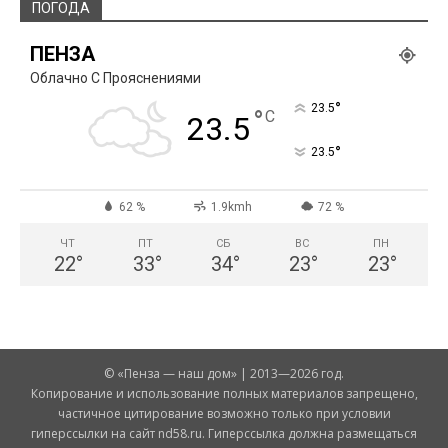
ПОГОДА
ПЕНЗА
Облачно С Прояснениями
°
23.5
°
C
23.5
°
23.5
62 %
1.9kmh
72 %
ЧТ
ПТ
СБ
ВС
ПН
22
°
33
°
34
°
23
°
23
°
© «Пенза — наш дом» | 2013—2026 год.
Копирование и использование полных материалов запрещено,
частичное цитирование возможно только при условии
гиперссылки на сайт nd58.ru. Гиперссылка должна размещаться