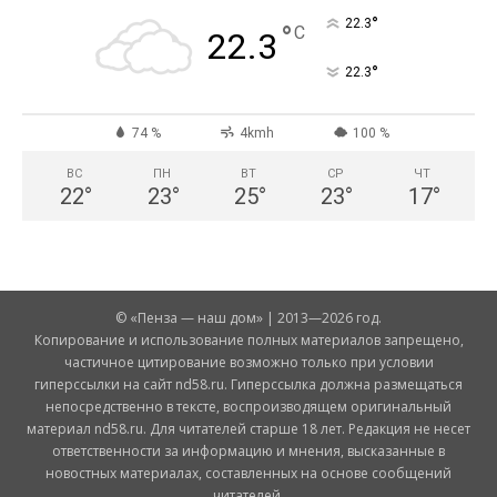
°
22.3
°
C
22.3
°
22.3
74 %
4kmh
100 %
ВС
ПН
ВТ
СР
ЧТ
22
°
23
°
25
°
23
°
17
°
© «Пенза — наш дом» | 2013—2026 год.
Копирование и использование полных материалов запрещено,
частичное цитирование возможно только при условии
гиперссылки на сайт nd58.ru. Гиперссылка должна размещаться
непосредственно в тексте, воспроизводящем оригинальный
материал nd58.ru. Для читателей старше 18 лет. Редакция не несет
ответственности за информацию и мнения, высказанные в
новостных материалах, составленных на основе сообщений
читателей.