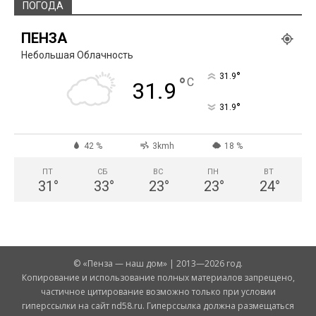
ПОГОДА
ПЕНЗА
Небольшая Облачность
°
31.9
°
C
31.9
°
31.9
42 %
3kmh
18 %
ПТ
СБ
ВС
ПН
ВТ
31
°
33
°
23
°
23
°
24
°
© «Пенза — наш дом» | 2013—2026 год.
Копирование и использование полных материалов запрещено,
частичное цитирование возможно только при условии
гиперссылки на сайт nd58.ru. Гиперссылка должна размещаться