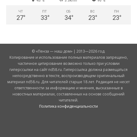
43 %
3.3kmh
96 %
ЧТ
ПТ
СБ
ВС
ПН
27
°
33
°
34
°
23
°
23
°
© «Пенза — наш дом» | 2013—2026 год.
Копирование и использование полных материалов запрещено,
частичное цитирование возможно только при условии
гиперссылки на сайт nd58.ru. Гиперссылка должна размещаться
непосредственно в тексте, воспроизводящем оригинальный
материал nd58.ru. Для читателей старше 18 лет. Редакция не несет
ответственности за информацию и мнения, высказанные в
новостных материалах, составленных на основе сообщений
читателей.
Политика конфиденциальности